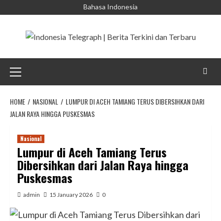
Skip
Bahasa Indonesia
to
content
Primary
Menu
HOME
NASIONAL
LUMPUR DI ACEH TAMIANG TERUS DIBERSIHKAN DARI
JALAN RAYA HINGGA PUSKESMAS
Nasional
Lumpur di Aceh Tamiang Terus
Dibersihkan dari Jalan Raya hingga
Puskesmas
admin
15 January 2026
0