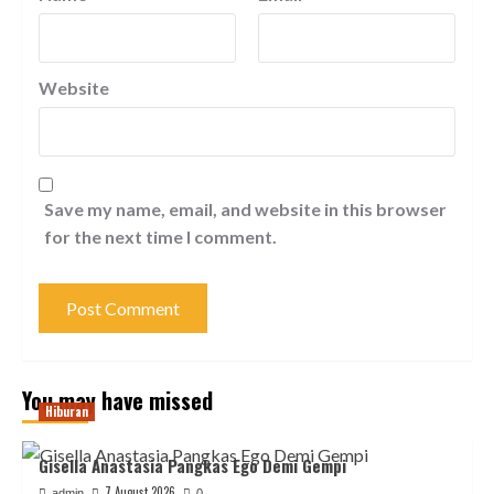
Website
Save my name, email, and website in this browser
for the next time I comment.
You may have missed
Hiburan
Gisella Anastasia Pangkas Ego Demi Gempi
7 August 2026
admin
0