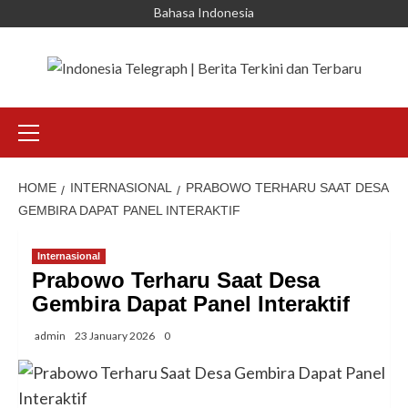
Skip
Bahasa Indonesia
to
content
Primary
Menu
HOME
INTERNASIONAL
PRABOWO TERHARU SAAT DESA
GEMBIRA DAPAT PANEL INTERAKTIF
Internasional
Prabowo Terharu Saat Desa
Gembira Dapat Panel Interaktif
admin
23 January 2026
0