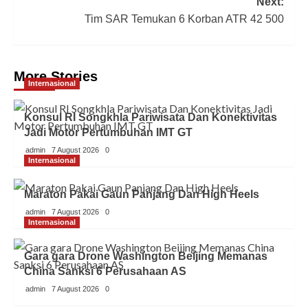
Next:
Tim SAR Temukan 6 Korban ATR 42 500
More Stories
Internasional
Konsul RI Songkhla Pariwisata Dan Konektivitas
Jadi Motor Pertumbuhan IMT GT
admin
7 August 2026
0
Internasional
Maraton Pakai Gaun Panjang Dan High Heels
admin
7 August 2026
0
Internasional
Gara gara Drone Washington Beijing Memanas
China Sanksi 6 Perusahaan AS
admin
7 August 2026
0