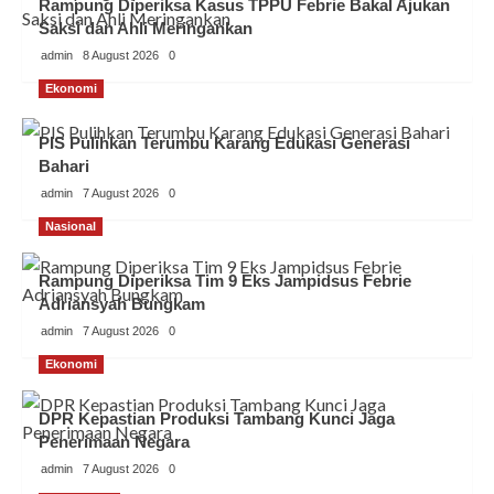
Rampung Diperiksa Kasus TPPU Febrie Bakal Ajukan
Saksi dan Ahli Meringankan
admin
8 August 2026
0
Ekonomi
PIS Pulihkan Terumbu Karang Edukasi Generasi
Bahari
admin
7 August 2026
0
Nasional
Rampung Diperiksa Tim 9 Eks Jampidsus Febrie
Adriansyah Bungkam
admin
7 August 2026
0
Ekonomi
DPR Kepastian Produksi Tambang Kunci Jaga
Penerimaan Negara
admin
7 August 2026
0