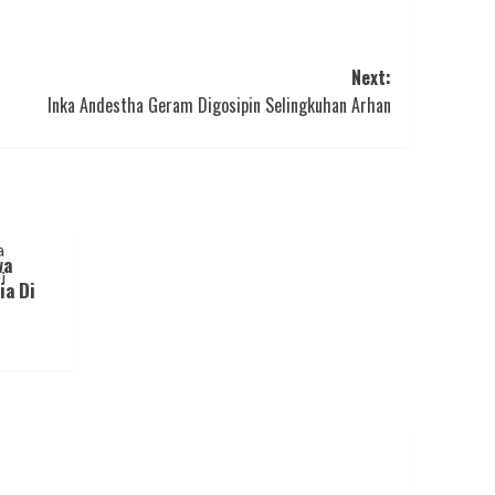
Next:
Inka Andestha Geram Digosipin Selingkuhan Arhan
wa
ia Di