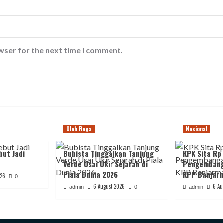
wser for the next time I comment.
Olah Raga
Nasional
but Jadi
Bubista Tinggalkan Tanjung
KPK Sita Rp 
Verde Usai Ukir Sejarah di
Pengembang
Piala Dunia 2026
KPP Banjarm
026
0
6 August 2026
6 Au
admin
0
admin