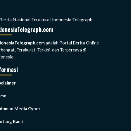
donesiaTelegraph.com
donesiaTelegraph.com
adalah Portal Berita Online
rhangat, Terakurat, Terkini, dan Terpercaya di
donesia.
formasi
sclaimer
ome
doman Media Cyber
ntang Kami