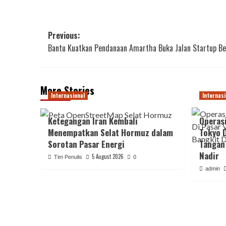
Post
Previous:
Bantu Kuatkan Pendanaan Amartha Buka Jalan Startup Be
navigation
More Stories
Internasional
Internasi
Ketegangan Iran Kembali
Operas
Menempatkan Selat Hormuz dalam
Tokyo D
Sorotan Pasar Energi
Tangan 
Nadir
5 August 2026
Tim Penulis
0
admin