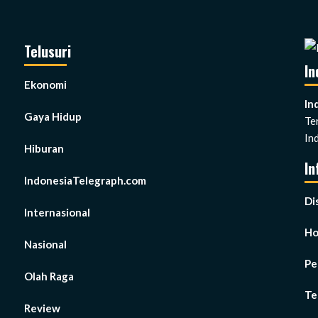
Telusuri
In
Ekonomi
In
Gaya Hidup
Te
In
Hiburan
In
IndonesiaTelegraph.com
Di
Internasional
H
Nasional
Pe
Olah Raga
Te
Review