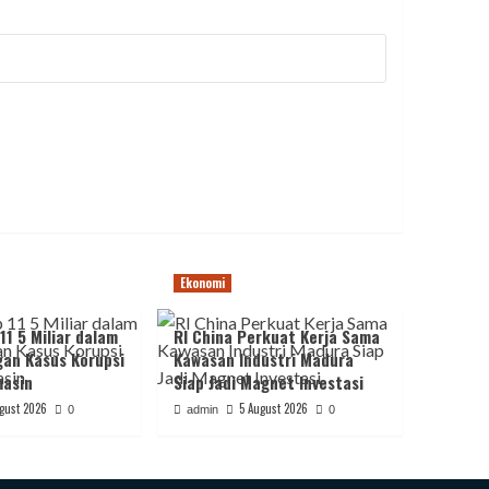
Ekonomi
11 5 Miliar dalam
RI China Perkuat Kerja Sama
an Kasus Korupsi
Kawasan Industri Madura
asin
Siap Jadi Magnet Investasi
gust 2026
5 August 2026
0
admin
0