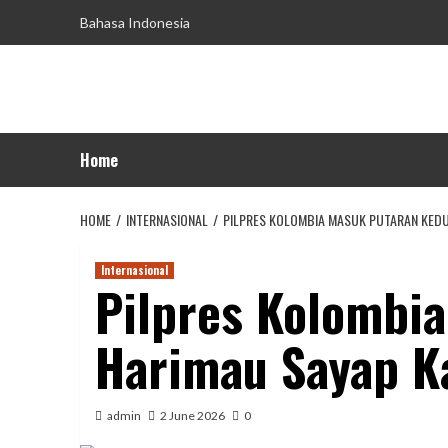
Skip
Bahasa Indonesia
to
content
Home
HOME
INTERNASIONAL
PILPRES KOLOMBIA MASUK PUTARAN KEDUA
Internasional
Pilpres Kolombia
Harimau Sayap K
admin
2 June 2026
0