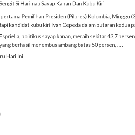
an pertama Pemilihan Presiden (Pilpres) Kolombia, Minggu
pi kandidat kubu kiri Ivan Cepeda dalam putaran kedua p
Espriella, politikus sayap kanan, meraih sekitar 43,7 pe
t yang berhasil menembus ambang batas 50 persen, … .
u Hari Ini