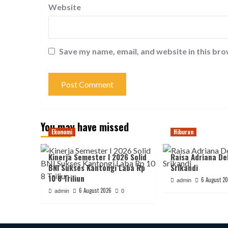
Website
Save my name, email, and website in this bro
You may have missed
Ekonomi
Hiburan
Kinerja Semester I 2026 Solid
Raisa Adriana De
BNI Sukses Kantongi Laba Rp
Srikandi
10 8 Triliun
6 August 2
admin
6 August 2026
admin
0