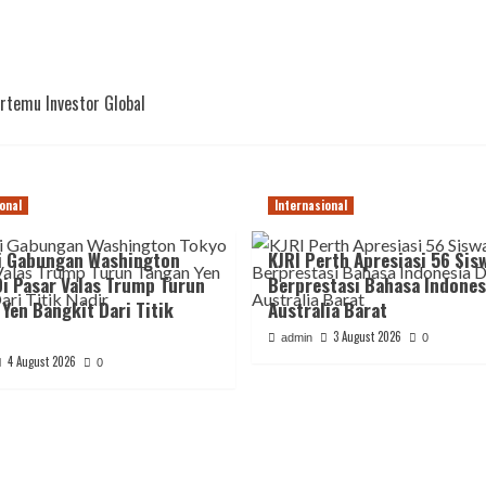
rtemu Investor Global
onal
Internasional
i Gabungan Washington
KJRI Perth Apresiasi 56 Sis
i Pasar Valas Trump Turun
Berprestasi Bahasa Indones
Yen Bangkit Dari Titik
Australia Barat
3 August 2026
admin
0
4 August 2026
0