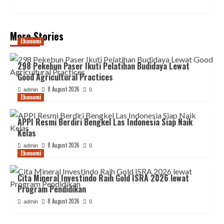
More Stories
Ekonomi
298 Pekebun Paser Ikuti Pelatihan Budidaya Lewat
Good Agricultural Practices
8 August 2026
admin
0
Ekonomi
APPI Resmi Berdiri Bengkel Las Indonesia Siap Naik
Kelas
8 August 2026
admin
0
Ekonomi
Cita Mineral Investindo Raih Gold ISRA 2026 lewat
Program Pendidikan
8 August 2026
admin
0