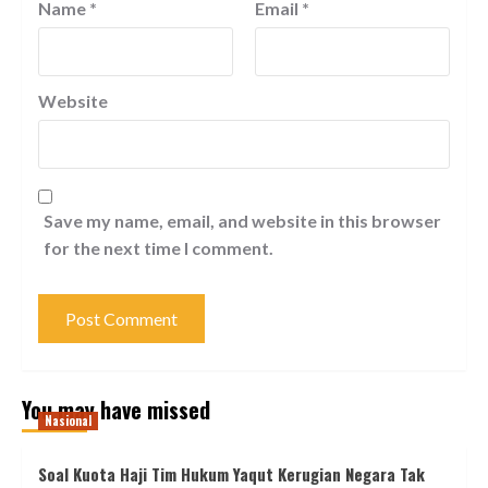
Name
*
Email
*
Website
Save my name, email, and website in this browser
for the next time I comment.
You may have missed
Nasional
Soal Kuota Haji Tim Hukum Yaqut Kerugian Negara Tak