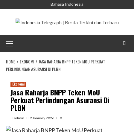
Skip
Bahasa Indonesia
to
content
Primary
Menu
HOME
EKONOMI
JASA RAHARJA BNPP TEKEN MOU PERKUAT
PERLINDUNGAN ASURANSI DI PLBN
Ekonomi
Jasa Raharja BNPP Teken MoU
Perkuat Perlindungan Asuransi Di
PLBN
admin
2 January 2026
0