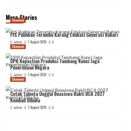
More Stories
Ekonomi
PIS Pulihkan Terumbu Karang Edukasi Generasi Bahari
7 August 2026
admin
0
Ekonomi
DPR Kepastian Produksi Tambang Kunci Jaga
Penerimaan Negara
7 August 2026
admin
0
Ekonomi
Cetak Talenta Unggul Beasiswa Bakti BCA 2027
Kembali Dibuka
7 August 2026
admin
0