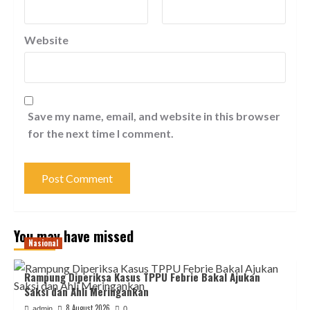
Website
Save my name, email, and website in this browser
for the next time I comment.
You may have missed
Nasional
Rampung Diperiksa Kasus TPPU Febrie Bakal Ajukan
Saksi dan Ahli Meringankan
8 August 2026
admin
0