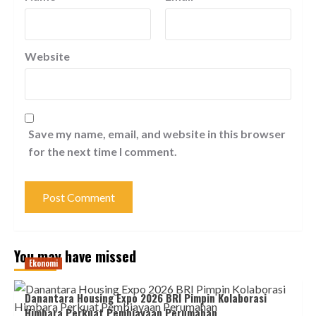
Website
Save my name, email, and website in this browser
for the next time I comment.
You may have missed
Ekonomi
Danantara Housing Expo 2026 BRI Pimpin Kolaborasi
Himbara Perkuat Pembiayaan Perumahan