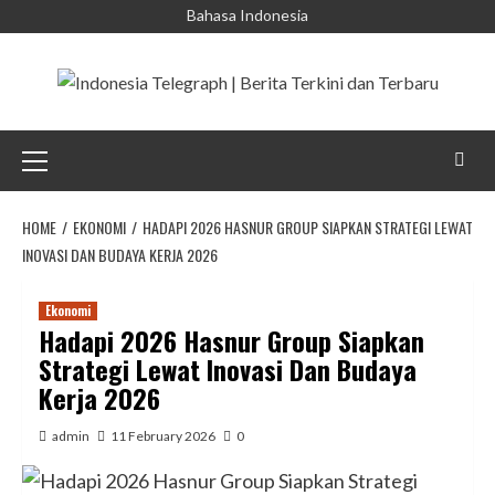
Skip
Bahasa Indonesia
to
content
Primary
Menu
HOME
EKONOMI
HADAPI 2026 HASNUR GROUP SIAPKAN STRATEGI LEWAT
INOVASI DAN BUDAYA KERJA 2026
Ekonomi
Hadapi 2026 Hasnur Group Siapkan
Strategi Lewat Inovasi Dan Budaya
Kerja 2026
admin
11 February 2026
0