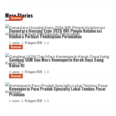
More Stories
Ekonomi
Danantara Housing Expo 2026 BRI Pimpin Kolaborasi
Himbara Perkuat Pembiayaan Perumahan
10 August 2026
admin
0
Ekonomi
Gandeng UGM Dan Mars Kemenperin Kerek Daya Saing
Kakao RI
10 August 2026
admin
0
Ekonomi
Kemenperin Pacu Produk Specialty Lokal Tembus Pasar
Premium
10 August 2026
admin
0