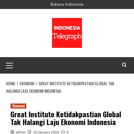
Skip
Bahasa Indonesia
to
content
Primary
Menu
HOME
EKONOMI
GREAT INSTITUTE KETIDAKPASTIAN GLOBAL TAK
HALANGI LAJU EKONOMI INDONESIA
Ekonomi
Great Institute Ketidakpastian Global
Tak Halangi Laju Ekonomi Indonesia
admin
10 January 2026
0