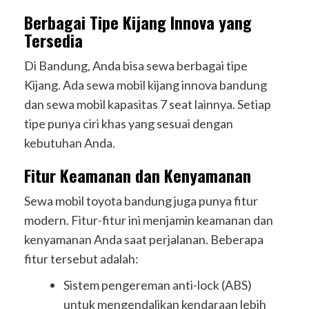
Berbagai Tipe Kijang Innova yang
Tersedia
Di Bandung, Anda bisa sewa berbagai tipe
Kijang. Ada sewa mobil kijang innova bandung
dan sewa mobil kapasitas 7 seat lainnya. Setiap
tipe punya ciri khas yang sesuai dengan
kebutuhan Anda.
Fitur Keamanan dan Kenyamanan
Sewa mobil toyota bandung juga punya fitur
modern. Fitur-fitur ini menjamin keamanan dan
kenyamanan Anda saat perjalanan. Beberapa
fitur tersebut adalah:
Sistem pengereman anti-lock (ABS)
untuk mengendalikan kendaraan lebih