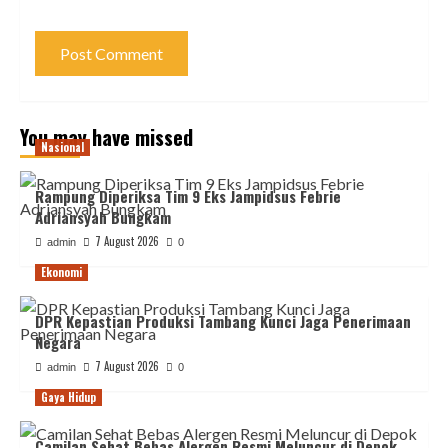
You may have missed
Nasional
Rampung Diperiksa Tim 9 Eks Jampidsus Febrie
Adriansyah Bungkam
7 August 2026
admin
0
Ekonomi
DPR Kepastian Produksi Tambang Kunci Jaga Penerimaan
Negara
7 August 2026
admin
0
Gaya Hidup
Camilan Sehat Bebas Alergen Resmi Meluncur di Depok