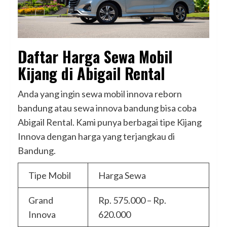
Daftar Harga Sewa Mobil
Kijang di Abigail Rental
Anda yang ingin sewa mobil innova reborn
bandung atau sewa innova bandung bisa coba
Abigail Rental. Kami punya berbagai tipe Kijang
Innova dengan harga yang terjangkau di
Bandung.
Tipe Mobil
Harga Sewa
Grand
Rp. 575.000 – Rp.
Innova
620.000