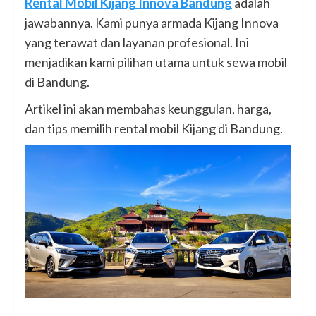
Rental Mobil Kijang Innova Bandung
adalah
jawabannya. Kami punya armada Kijang Innova
yang terawat dan layanan profesional. Ini
menjadikan kami pilihan utama untuk sewa mobil
di Bandung.
Artikel ini akan membahas keunggulan, harga,
dan tips memilih rental mobil Kijang di Bandung.