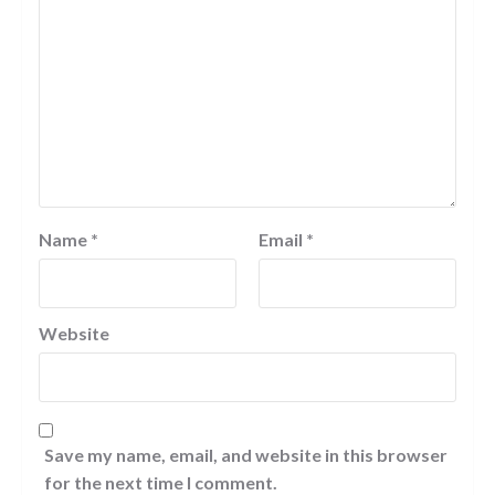
Name
*
Email
*
Website
Save my name, email, and website in this browser
for the next time I comment.