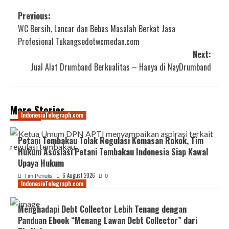
Post
Previous:
WC Bersih, Lancar dan Bebas Masalah Berkat Jasa
navigation
Profesional Tukangsedotwcmedan.com
Next:
Jual Alat Drumband Berkualitas – Hanya di NayDrumband
More Stories
IndonesiaTelegraph.com
Petani Tembakau Tolak Regulasi Kemasan Rokok, Tim
Hukum Asosiasi Petani Tembakau Indonesia Siap Kawal
Upaya Hukum
6 August 2026
Tim Penulis
0
IndonesiaTelegraph.com
Menghadapi Debt Collector Lebih Tenang dengan
Panduan Ebook “Menang Lawan Debt Collector” dari