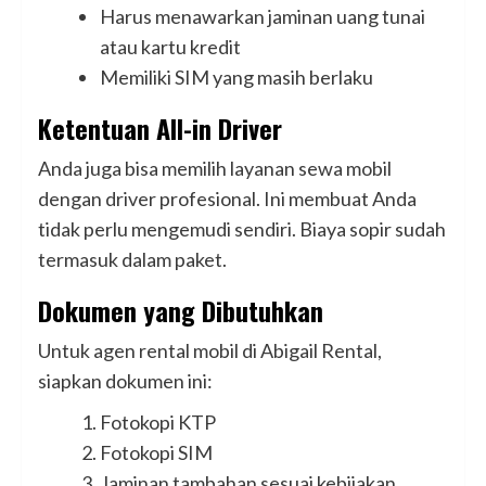
Harus menawarkan jaminan uang tunai
atau kartu kredit
Memiliki SIM yang masih berlaku
Ketentuan All-in Driver
Anda juga bisa memilih layanan sewa mobil
dengan driver profesional. Ini membuat Anda
tidak perlu mengemudi sendiri. Biaya sopir sudah
termasuk dalam paket.
Dokumen yang Dibutuhkan
Untuk agen rental mobil di Abigail Rental,
siapkan dokumen ini:
Fotokopi KTP
Fotokopi SIM
Jaminan tambahan sesuai kebijakan