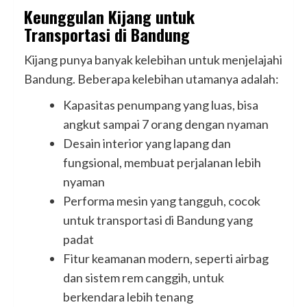
Keunggulan Kijang untuk
Transportasi di Bandung
Kijang punya banyak kelebihan untuk menjelajahi
Bandung. Beberapa kelebihan utamanya adalah:
Kapasitas penumpang yang luas, bisa
angkut sampai 7 orang dengan nyaman
Desain interior yang lapang dan
fungsional, membuat perjalanan lebih
nyaman
Performa mesin yang tangguh, cocok
untuk transportasi di Bandung yang
padat
Fitur keamanan modern, seperti airbag
dan sistem rem canggih, untuk
berkendara lebih tenang