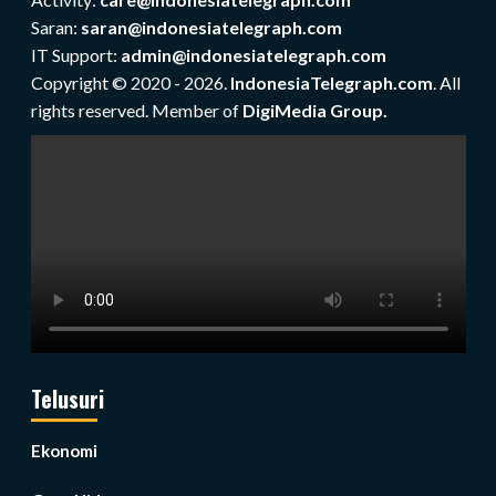
Saran:
saran@indonesiatelegraph.com
IT Support:
admin@indonesiatelegraph.com
Copyright © 2020 - 2026.
IndonesiaTelegraph.com
. All
rights reserved. Member of
DigiMedia Group.
Telusuri
Ekonomi