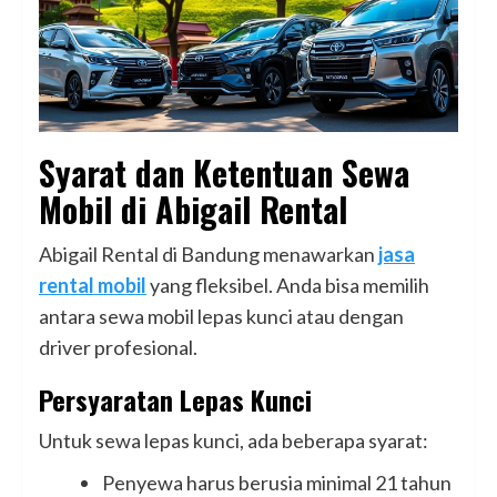
Syarat dan Ketentuan Sewa
Mobil di Abigail Rental
Abigail Rental di Bandung menawarkan
jasa
rental mobil
yang fleksibel. Anda bisa memilih
antara sewa mobil lepas kunci atau dengan
driver profesional.
Persyaratan Lepas Kunci
Untuk sewa lepas kunci, ada beberapa syarat:
Penyewa harus berusia minimal 21 tahun