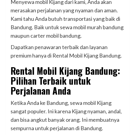
Menyewa mobil Kijang dari kami, Anda akan
merasakan perjalanan yang nyaman dan aman.
Kami tahu Anda butuh transportasi yang baik di
Bandung. Baik untuk sewa mobil murah bandung
maupun carter mobil bandung.
Dapatkan penawaran terbaik dan layanan
premium hanya di Rental Mobil Kijang Bandung.
Rental Mobil Kijang Bandung:
Pilihan Terbaik untuk
Perjalanan Anda
Ketika Anda ke Bandung, sewa mobil Kijang
sangat populer. Ini karena Kijang nyaman, andal,
dan bisa angkut banyak orang. Ini membuatnya
sempurna untuk perjalanan di Bandung.