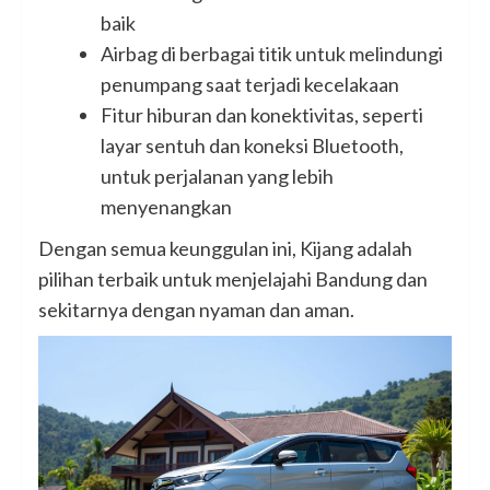
baik
Airbag di berbagai titik untuk melindungi
penumpang saat terjadi kecelakaan
Fitur hiburan dan konektivitas, seperti
layar sentuh dan koneksi Bluetooth,
untuk perjalanan yang lebih
menyenangkan
Dengan semua keunggulan ini, Kijang adalah
pilihan terbaik untuk menjelajahi Bandung dan
sekitarnya dengan nyaman dan aman.