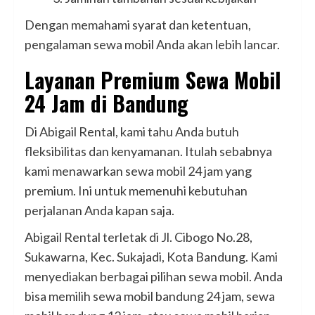
Dengan memahami syarat dan ketentuan,
pengalaman sewa mobil Anda akan lebih lancar.
Layanan Premium Sewa Mobil
24 Jam di Bandung
Di Abigail Rental, kami tahu Anda butuh
fleksibilitas dan kenyamanan. Itulah sebabnya
kami menawarkan sewa mobil 24 jam yang
premium. Ini untuk memenuhi kebutuhan
perjalanan Anda kapan saja.
Abigail Rental terletak di Jl. Cibogo No.28,
Sukawarna, Kec. Sukajadi, Kota Bandung. Kami
menyediakan berbagai pilihan sewa mobil. Anda
bisa memilih sewa mobil bandung 24 jam, sewa