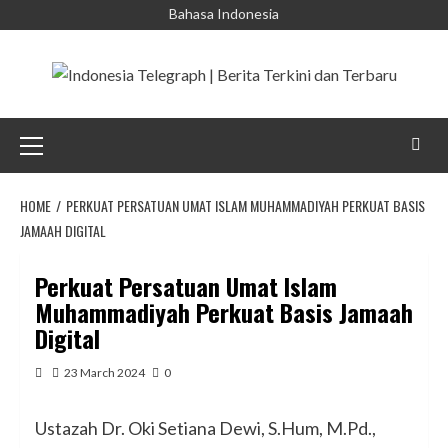
Skip
Bahasa Indonesia
to
content
Primary
Menu
HOME
PERKUAT PERSATUAN UMAT ISLAM MUHAMMADIYAH PERKUAT BASIS
JAMAAH DIGITAL
Perkuat Persatuan Umat Islam
Muhammadiyah Perkuat Basis Jamaah
Digital
23 March 2024
0
Ustazah Dr. Oki Setiana Dewi, S.Hum, M.Pd.,