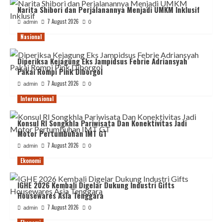
Narita Shibori dan Perjalanannya Menjadi UMKM Inklusif
7 August 2026
admin
0
Nasional
Diperiksa Kejagung Eks Jampidsus Febrie Adriansyah
Pakai Rompi Pink Diborgol
7 August 2026
admin
0
Internasional
Konsul RI Songkhla Pariwisata Dan Konektivitas Jadi
Motor Pertumbuhan IMT GT
7 August 2026
admin
0
Ekonomi
IGHE 2026 Kembali Digelar Dukung Industri Gifts
Housewares Asia Tenggara
7 August 2026
admin
0