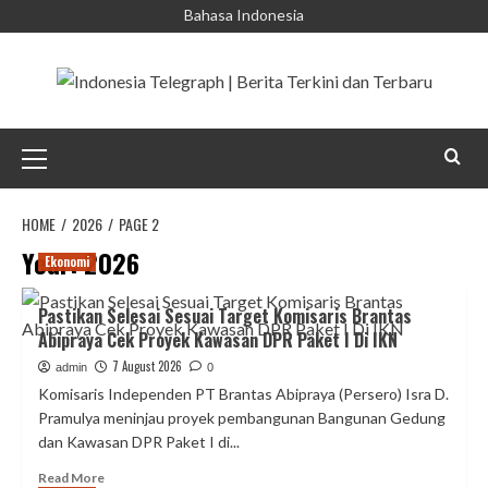
Skip
Bahasa Indonesia
to
content
Primary
Menu
HOME
2026
PAGE 2
Year:
2026
Ekonomi
Pastikan Selesai Sesuai Target Komisaris Brantas
Abipraya Cek Proyek Kawasan DPR Paket I Di IKN
7 August 2026
admin
0
Komisaris Independen PT Brantas Abipraya (Persero) Isra D.
Pramulya meninjau proyek pembangunan Bangunan Gedung
dan Kawasan DPR Paket I di...
Read
Read More