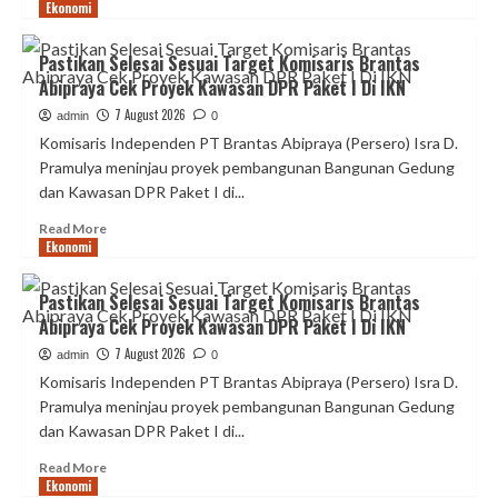
Ekonomi
more
about
Pastikan
Pastikan Selesai Sesuai Target Komisaris Brantas
Selesai
Abipraya Cek Proyek Kawasan DPR Paket I Di IKN
Sesuai
Target
7 August 2026
admin
0
Komisaris
Komisaris Independen PT Brantas Abipraya (Persero) Isra D.
Brantas
Pramulya meninjau proyek pembangunan Bangunan Gedung
Abipraya
dan Kawasan DPR Paket I di...
Cek
Proyek
Read
Read More
Kawasan
Ekonomi
more
DPR
about
Paket
Pastikan
Pastikan Selesai Sesuai Target Komisaris Brantas
I
Selesai
Abipraya Cek Proyek Kawasan DPR Paket I Di IKN
Di
Sesuai
IKN
Target
7 August 2026
admin
0
Komisaris
Komisaris Independen PT Brantas Abipraya (Persero) Isra D.
Brantas
Pramulya meninjau proyek pembangunan Bangunan Gedung
Abipraya
dan Kawasan DPR Paket I di...
Cek
Proyek
Read
Read More
Kawasan
Ekonomi
more