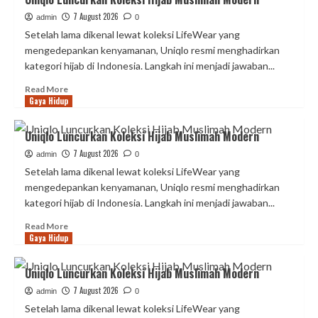
Paket
Luncurkan
I
7 August 2026
Koleksi
admin
0
Di
Hijab
Setelah lama dikenal lewat koleksi LifeWear yang
IKN
Muslimah
mengedepankan kenyamanan, Uniqlo resmi menghadirkan
Modern
kategori hijab di Indonesia. Langkah ini menjadi jawaban...
Read
Read More
Gaya Hidup
more
about
Uniqlo
Uniqlo Luncurkan Koleksi Hijab Muslimah Modern
Luncurkan
7 August 2026
Koleksi
admin
0
Hijab
Setelah lama dikenal lewat koleksi LifeWear yang
Muslimah
mengedepankan kenyamanan, Uniqlo resmi menghadirkan
Modern
kategori hijab di Indonesia. Langkah ini menjadi jawaban...
Read
Read More
Gaya Hidup
more
about
Uniqlo
Uniqlo Luncurkan Koleksi Hijab Muslimah Modern
Luncurkan
7 August 2026
Koleksi
admin
0
Hijab
Setelah lama dikenal lewat koleksi LifeWear yang