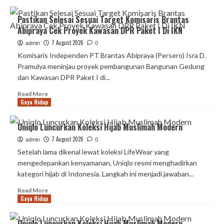
DPR
about
Paket
Pastikan
Pastikan Selesai Sesuai Target Komisaris Brantas
I
Selesai
Abipraya Cek Proyek Kawasan DPR Paket I Di IKN
Di
Sesuai
IKN
Target
7 August 2026
admin
0
Komisaris
Komisaris Independen PT Brantas Abipraya (Persero) Isra D.
Brantas
Pramulya meninjau proyek pembangunan Bangunan Gedung
Abipraya
dan Kawasan DPR Paket I di...
Cek
Proyek
Read
Read More
Kawasan
Gaya Hidup
more
DPR
about
Paket
Pastikan
Uniqlo Luncurkan Koleksi Hijab Muslimah Modern
I
Selesai
Di
7 August 2026
Sesuai
admin
0
IKN
Target
Setelah lama dikenal lewat koleksi LifeWear yang
Komisaris
mengedepankan kenyamanan, Uniqlo resmi menghadirkan
Brantas
kategori hijab di Indonesia. Langkah ini menjadi jawaban...
Abipraya
Cek
Read
Read More
Proyek
Gaya Hidup
more
Kawasan
about
DPR
Uniqlo
Uniqlo Luncurkan Koleksi Hijab Muslimah Modern