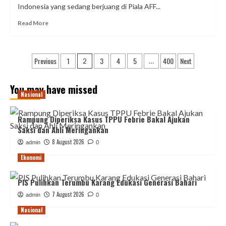
Indonesia yang sedang berjuang di Piala AFF...
di
Piala
Read
Read More
AFF
more
2026
about
Erick
Posts
Previous
1
3
4
5
400
Next
Thohir
2
…
Minta
pagination
Suporter
You may have missed
Tetap
Nasional
Dukung
Timnas
Rampung Diperiksa Kasus TPPU Febrie Bakal Ajukan
di
Piala
Saksi dan Ahli Meringankan
AFF
8 August 2026
admin
0
2026
Ekonomi
PIS Pulihkan Terumbu Karang Edukasi Generasi Bahari
7 August 2026
admin
0
Nasional