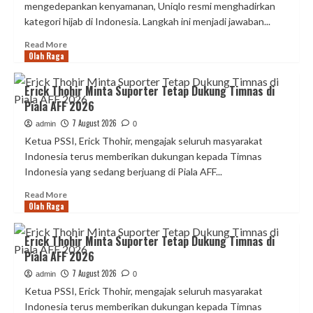
Muslimah
mengedepankan kenyamanan, Uniqlo resmi menghadirkan
Modern
kategori hijab di Indonesia. Langkah ini menjadi jawaban...
Read
Read More
Olah Raga
more
about
Uniqlo
Erick Thohir Minta Suporter Tetap Dukung Timnas di
Luncurkan
Piala AFF 2026
Koleksi
Hijab
7 August 2026
admin
0
Muslimah
Ketua PSSI, Erick Thohir, mengajak seluruh masyarakat
Modern
Indonesia terus memberikan dukungan kepada Timnas
Indonesia yang sedang berjuang di Piala AFF...
Read
Read More
Olah Raga
more
about
Erick
Erick Thohir Minta Suporter Tetap Dukung Timnas di
Thohir
Piala AFF 2026
Minta
Suporter
7 August 2026
admin
0
Tetap
Ketua PSSI, Erick Thohir, mengajak seluruh masyarakat
Dukung
Indonesia terus memberikan dukungan kepada Timnas
Timnas